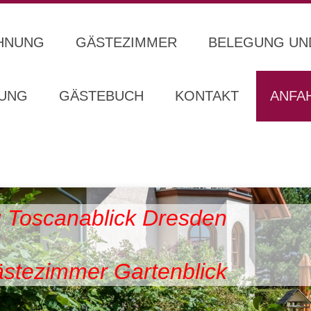
HNUNG
GÄSTEZIMMER
BELEGUNG UN
UNG
GÄSTEBUCH
KONTAKT
ANFA
 Toscanablick Dresden
stezimmer Gartenblick