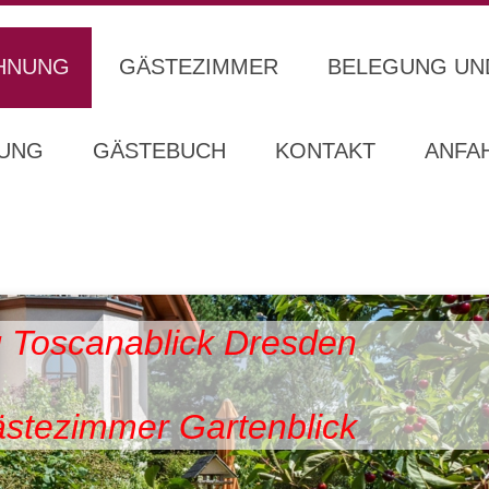
HNUNG
GÄSTEZIMMER
BELEGUNG UN
UNG
GÄSTEBUCH
KONTAKT
ANFA
 Toscanablick Dresden
stezimmer Gartenblick